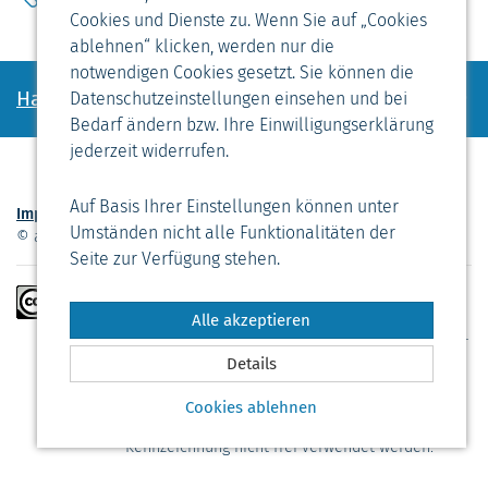
Cookies und Dienste zu. Wenn Sie auf „Cookies
ablehnen“ klicken, werden nur die
notwendigen Cookies gesetzt. Sie können die
Haben Sie noch Fragen?
Datenschutzeinstellungen einsehen und bei
Bedarf ändern bzw. Ihre Einwilligungserklärung
jederzeit widerrufen.
Auf Basis Ihrer Einstellungen können unter
Impressum
Datenschutzerklärung
Seite drucken
Umständen nicht alle Funktionalitäten der
© altwulsdorferschule.bremerhaven.de 2026
Nach oben
Seite zur Verfügung stehen.
Soweit nicht anders gekennzeichnet, stehen die
Texte auf dieser Seite unter der Lizenz »Creative
Alle akzeptieren
Commons Namensnennung - Nicht-kommerziell -
Keine Bearbeitung 3.0« (CC BY-NC-ND 3.0).
Details
Bilder, Dokumente und sonstige Medien auf
Cookies ablehnen
dieser Seite dürfen ohne entsprechende
Kennzeichnung nicht frei verwendet werden.