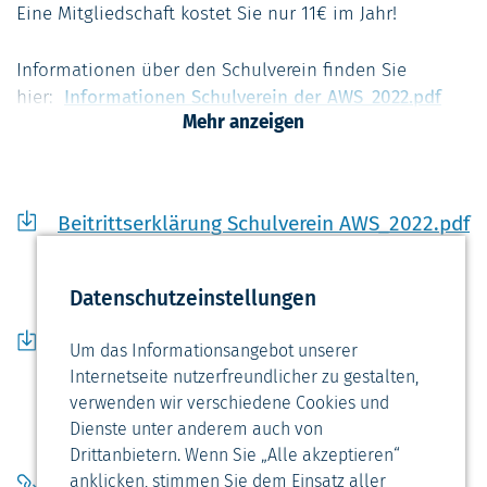
Eine Mitgliedschaft kostet Sie nur 11€ im Jahr!
Informationen über den Schulverein finden Sie
hier:
Informationen Schulverein der AWS_2022.pdf
Mehr anzeigen
Sie möchten beitreten? Wir freuen uns!
Hier finden Sie die
Beitrittserklärung:
Beitrittserklärung Schulverein
Beitrittserklärung Schulverein AWS_2022.pdf
AWS_2022.pdf
PDF
67,06 KB
Den Schulverein der Altwulsdorfer Schule können Sie
Datenschutzeinstellungen
sogar mit Ihrem nächsten Online-Einkauf
Informationen Schulverein der
unterstützen. Über das Portal
Schulengel
ist
Um das Informationsangebot unserer
AWS_2022.pdf
dies ohne zusätzliche Kosten möglich.
Internetseite nutzerfreundlicher zu gestalten,
PDF
61,44 KB
Hier finden Sie weitere Informationen:
Unterstützung
verwenden wir verschiedene Cookies und
Schulengel_2022.pdf
Dienste unter anderem auch von
Drittanbietern. Wenn Sie „Alle akzeptieren“
anklicken, stimmen Sie dem Einsatz aller
Schulengel